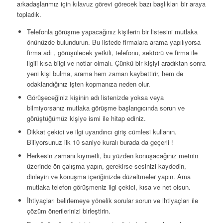
arkadaşlarımız için kılavuz görevi görecek bazı başlıkları bir araya
topladık.
Telefonla görüşme yapacağınız kişilerin bir listesini mutlaka
önünüzde bulundurun. Bu listede firmalara arama yapılıyorsa
firma adı , görüşülecek yetkili, telefonu, sektörü ve firma ile
ilgili kısa bilgi ve notlar olmalı. Çünkü bir kişiyi aradıktan sonra
yeni kişi bulma, arama hem zaman kaybettirir, hem de
odaklandığınız işten kopmanıza neden olur.
Görüşeceğiniz kişinin adı listenizde yoksa veya
bilmiyorsanız mutlaka görüşme başlangıcında sorun ve
görüştüğümüz kişiye ismi ile hitap ediniz.
Dikkat çekici ve ilgi uyandırıcı giriş cümlesi kullanın.
Biliyorsunuz ilk 10 saniye kuralı burada da geçerli !
Herkesin zamanı kıymetli, bu yüzden konuşacağınız metnin
üzerinde ön çalışma yapın, gerekirse sesinizi kaydedin,
dinleyin ve konuşma içeriğinizde düzeltmeler yapın. Ama
mutlaka telefon görüşmeniz ilgi çekici, kısa ve net olsun.
İhtiyaçları belirlemeye yönelik sorular sorun ve ihtiyaçları ile
çözüm önerilerinizi birleştirin.