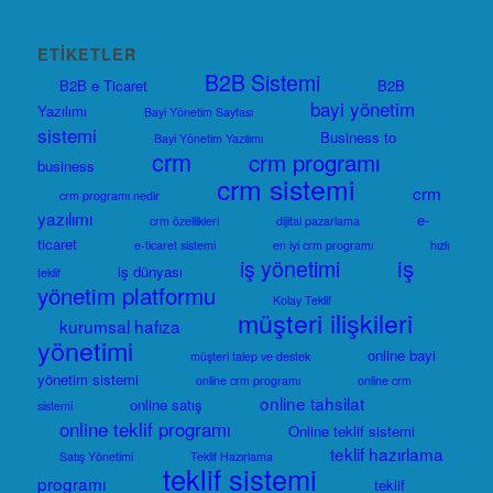
ETIKETLER
B2B Sistemi
B2B e Ticaret
B2B
bayi yönetim
Yazılımı
Bayi Yönetim Sayfası
sistemi
Business to
Bayi Yönetim Yazılımı
crm
crm programı
business
crm sistemi
crm
crm programı nedir
yazılımı
e-
crm özellikleri
dijital pazarlama
ticaret
e-ticaret sistemi
en iyi crm programı
hızlı
iş
iş yönetimi
iş dünyası
teklif
yönetim platformu
Kolay Teklif
müşteri ilişkileri
kurumsal hafıza
yönetimi
online bayi
müşteri talep ve destek
yönetim sistemi
online crm programı
online crm
online tahsilat
online satış
sistemi
online teklif programı
Online teklif sistemi
teklif hazırlama
Satış Yönetimi
Teklif Hazırlama
teklif sistemi
programı
teklif