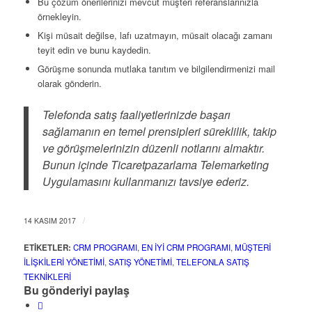
Bu çözüm önerilerinizi mevcut müşteri referanslarınızla
örnekleyin.
Kişi müsait değilse, lafı uzatmayın, müsait olacağı zamanı
teyit edin ve bunu kaydedin.
Görüşme sonunda mutlaka tanıtım ve bilgilendirmenizi mail
olarak gönderin.
Telefonda satış faaliyetlerinizde başarı
sağlamanın en temel prensipleri süreklilik, takip
ve görüşmelerinizin düzenli notlarını almaktır.
Bunun içinde Ticaretpazarlama Telemarketing
Uygulamasını kullanmanızı tavsiye ederiz.
/
14 KASIM 2017
ETIKETLER:
CRM PROGRAMI
,
EN IYI CRM PROGRAMI
,
MÜŞTERI
ILIŞKILERI YÖNETIMI
,
SATIŞ YÖNETIMI
,
TELEFONLA SATIŞ
TEKNIKLERI
Bu gönderiyi paylaş