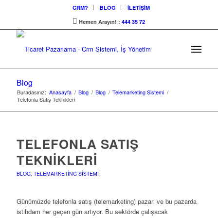
CRM?
BLOG
İLETİŞİM
Hemen Arayın! :
444 35 72
Blog
Buradasınız:
Anasayfa
/
Blog
/
Blog
/
Telemarketing Sistemi
/
Telefonla Satış Teknikleri
TELEFONLA SATIŞ
TEKNIKLERI
BLOG
,
TELEMARKETING SISTEMI
Günümüzde telefonla satış (telemarketing) pazarı ve bu pazarda
istihdam her geçen gün artıyor. Bu sektörde çalışacak