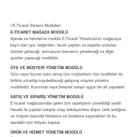
E-Ticaret Sistemi Modülleri
E-TİCARET MAĞAZA MODÜLÜ
Ajanda ve hatırlatma modülü E-Ticaret Yöneticisinin mağazaya
kayıt olan üye, beğenilen, favori yapılan ve sepette unutulan
ürünleri göreceği, animasyon bannerını yöneteceği ve diğer
ayarları yapacağı modüldür.
ÜYE VE MÜŞTERİ YÖNETİM MODÜLÜ
Ürün veya hizmet satın almış tüm müşterilerin tüm özellikleri ile
birlikte yönetilip kaydedileceği gelişmiş müşteri yönetim
modülüdür. Kurumsal veya bireysel satışa uygun bir alt yapıdadır.
SATIŞ VE SİPARİŞ YÖNETİM MODÜLÜ
E-ticaret mağazasından gelen tüm siparişlerin yönetildiği yerdir.
Havale ile yapılan satışlar onay bekleyenlere düşer, tarih aralığına
ve müşteri bazında filtreleme ve listeleme seçenekleri ile bu
alandaki tüm ihtiyacı kapsar.
ÜRÜN VE HİZMET YÖNETİM MODÜLÜ