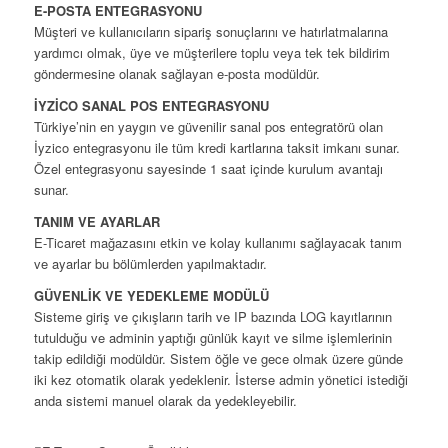
E-POSTA ENTEGRASYONU
Müşteri ve kullanıcıların sipariş sonuçlarını ve hatırlatmalarına
yardımcı olmak, üye ve müşterilere toplu veya tek tek bildirim
göndermesine olanak sağlayan e-posta modüldür.
İYZİCO SANAL POS ENTEGRASYONU
Türkiye’nin en yaygın ve güvenilir sanal pos entegratörü olan
İyzico entegrasyonu ile tüm kredi kartlarına taksit imkanı sunar.
Özel entegrasyonu sayesinde 1 saat içinde kurulum avantajı
sunar.
TANIM VE AYARLAR
E-Ticaret mağazasını etkin ve kolay kullanımı sağlayacak tanım
ve ayarlar bu bölümlerden yapılmaktadır.
GÜVENLİK VE YEDEKLEME MODÜLÜ
Sisteme giriş ve çıkışların tarih ve IP bazında LOG kayıtlarının
tutulduğu ve adminin yaptığı günlük kayıt ve silme işlemlerinin
takip edildiği modüldür. Sistem öğle ve gece olmak üzere günde
iki kez otomatik olarak yedeklenir. İsterse admin yönetici istediği
anda sistemi manuel olarak da yedekleyebilir.