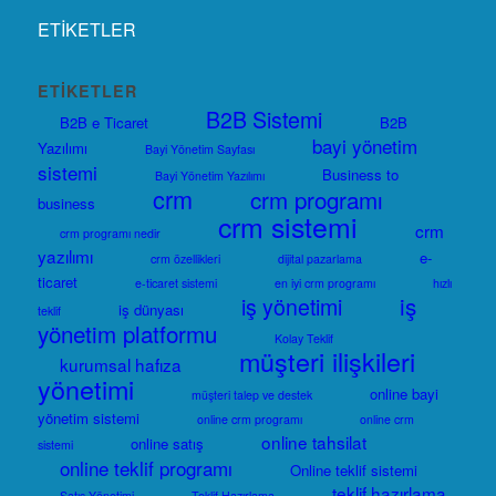
ETİKETLER
ETIKETLER
B2B Sistemi
B2B e Ticaret
B2B
bayi yönetim
Yazılımı
Bayi Yönetim Sayfası
sistemi
Business to
Bayi Yönetim Yazılımı
crm
crm programı
business
crm sistemi
crm
crm programı nedir
yazılımı
e-
crm özellikleri
dijital pazarlama
ticaret
e-ticaret sistemi
en iyi crm programı
hızlı
iş
iş yönetimi
iş dünyası
teklif
yönetim platformu
Kolay Teklif
müşteri ilişkileri
kurumsal hafıza
yönetimi
online bayi
müşteri talep ve destek
yönetim sistemi
online crm programı
online crm
online tahsilat
online satış
sistemi
online teklif programı
Online teklif sistemi
teklif hazırlama
Satış Yönetimi
Teklif Hazırlama