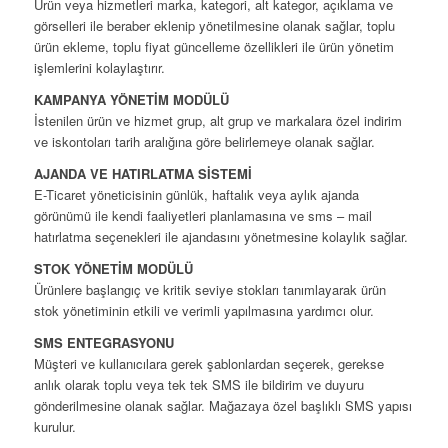
Ürün veya hizmetleri marka, kategori, alt kategor, açıklama ve
görselleri ile beraber eklenip yönetilmesine olanak sağlar, toplu
ürün ekleme, toplu fiyat güncelleme özellikleri ile ürün yönetim
işlemlerini kolaylaştırır.
KAMPANYA YÖNETİM MODÜLÜ
İstenilen ürün ve hizmet grup, alt grup ve markalara özel indirim
ve iskontoları tarih aralığına göre belirlemeye olanak sağlar.
AJANDA VE HATIRLATMA SİSTEMİ
E-Ticaret yöneticisinin günlük, haftalık veya aylık ajanda
görünümü ile kendi faaliyetleri planlamasına ve sms – mail
hatırlatma seçenekleri ile ajandasını yönetmesine kolaylık sağlar.
STOK YÖNETİM MODÜLÜ
Ürünlere başlangıç ve kritik seviye stokları tanımlayarak ürün
stok yönetiminin etkili ve verimli yapılmasına yardımcı olur.
SMS ENTEGRASYONU
Müşteri ve kullanıcılara gerek şablonlardan seçerek, gerekse
anlık olarak toplu veya tek tek SMS ile bildirim ve duyuru
gönderilmesine olanak sağlar. Mağazaya özel başlıklı SMS yapısı
kurulur.