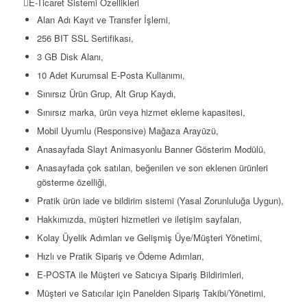
E-Ticaret Sistemi Özellikleri
Alan Adı Kayıt ve Transfer İşlemi,
256 BIT SSL Sertifikası,
3 GB Disk Alanı,
10 Adet Kurumsal E-Posta Kullanımı,
Sınırsız Ürün Grup, Alt Grup Kaydı,
Sınırsız marka, ürün veya hizmet ekleme kapasitesi,
Mobil Uyumlu (Responsive) Mağaza Arayüzü,
Anasayfada Slayt Animasyonlu Banner Gösterim Modülü,
Anasayfada çok satılan, beğenilen ve son eklenen ürünleri
gösterme özelliği,
Pratik ürün iade ve bildirim sistemi (Yasal Zorunluluğa Uygun),
Hakkımızda, müşteri hizmetleri ve iletişim sayfaları,
Kolay Üyelik Adımları ve Gelişmiş Üye/Müşteri Yönetimi,
Hızlı ve Pratik Sipariş ve Ödeme Adımları,
E-POSTA ile Müşteri ve Satıcıya Sipariş Bildirimleri,
Müşteri ve Satıcılar için Panelden Sipariş Takibi/Yönetimi,