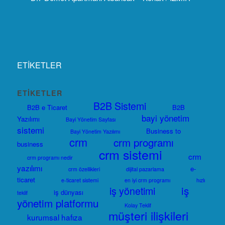
ETİKETLER
ETIKETLER
B2B Sistemi
B2B e Ticaret
B2B
bayi yönetim
Yazılımı
Bayi Yönetim Sayfası
sistemi
Business to
Bayi Yönetim Yazılımı
crm
crm programı
business
crm sistemi
crm
crm programı nedir
yazılımı
e-
crm özellikleri
dijital pazarlama
ticaret
e-ticaret sistemi
en iyi crm programı
hızlı
iş
iş yönetimi
iş dünyası
teklif
yönetim platformu
Kolay Teklif
müşteri ilişkileri
kurumsal hafıza