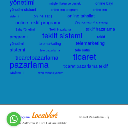
yönetimi
online bayi
müşteri talep ve destek
yönetim sistemi
online crm programı
online crm
online tahsilat
online satış
sistemi
online teklif programı
Online teklif sistemi
teklif hazırlama
Satış Yönetimi
Teklif Hazırlama
teklif sistemi
programı
teklif
telemarketing
yönetimi
telemarketing
sistemi
tele satış
tele pazarlama
ticaret
ticaretpazarlama
pazarlama
ticaret pazarlama teklif
sistemi
web tabanlı yazılım
CRM Programı
Ticaret Pazarlama - İş
Yönetim Platformu © Tüm Hakları Saklıdır.