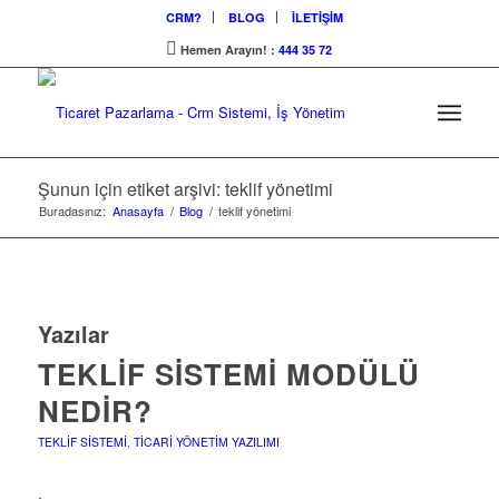
CRM?
BLOG
İLETİŞİM
Hemen Arayın! :
444 35 72
Şunun için etiket arşivi: teklif yönetimi
Buradasınız:
Anasayfa
/
Blog
/
teklif yönetimi
Yazılar
TEKLIF SISTEMI MODÜLÜ
NEDIR?
TEKLIF SISTEMI
,
TICARI YÖNETIM YAZILIMI