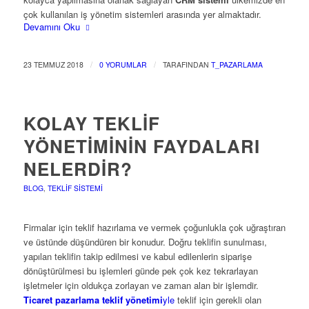
çok kullanılan iş yönetim sistemleri arasında yer almaktadır.
Devamını Oku
/
/
23 TEMMUZ 2018
0 YORUMLAR
TARAFINDAN
T_PAZARLAMA
KOLAY TEKLIF
YÖNETIMININ FAYDALARI
NELERDIR?
BLOG
,
TEKLIF SISTEMI
Firmalar için teklif hazırlama ve vermek çoğunlukla çok uğraştıran
ve üstünde düşündüren bir konudur. Doğru teklifin sunulması,
yapılan teklifin takip edilmesi ve kabul edilenlerin siparişe
dönüştürülmesi bu işlemleri günde pek çok kez tekrarlayan
işletmeler için oldukça zorlayan ve zaman alan bir işlemdir.
Ticaret pazarlama teklif yönetimi
yle
teklif için gerekli olan