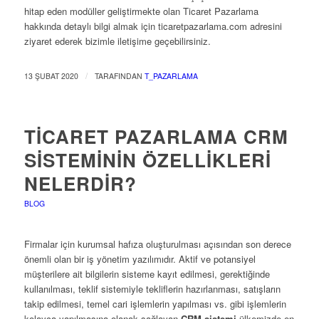
hitap eden modüller geliştirmekte olan Ticaret Pazarlama
hakkında detaylı bilgi almak için ticaretpazarlama.com adresini
ziyaret ederek bizimle iletişime geçebilirsiniz.
/
13 ŞUBAT 2020
TARAFINDAN
T_PAZARLAMA
TICARET PAZARLAMA CRM
SISTEMININ ÖZELLIKLERI
NELERDIR?
BLOG
Firmalar için kurumsal hafıza oluşturulması açısından son derece
önemli olan bir iş yönetim yazılımıdır. Aktif ve potansiyel
müşterilere ait bilgilerin sisteme kayıt edilmesi, gerektiğinde
kullanılması, teklif sistemiyle tekliflerin hazırlanması, satışların
takip edilmesi, temel cari işlemlerin yapılması vs. gibi işlemlerin
kolayca yapılmasına olanak sağlayan
CRM sistemi
ülkemizde en