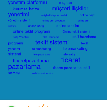
yönetim platformu
Kolay Teklif
müşteri ilişkileri
kurumsal hafıza
yönetimi
online bayi
müşteri talep ve destek
yönetim sistemi
online crm programı
online crm
online tahsilat
online satış
sistemi
online teklif programı
Online teklif sistemi
teklif hazırlama
Satış Yönetimi
Teklif Hazırlama
teklif sistemi
programı
teklif
telemarketing
yönetimi
telemarketing
sistemi
tele satış
tele pazarlama
ticaret
ticaretpazarlama
pazarlama
ticaret pazarlama teklif
sistemi
web tabanlı yazılım