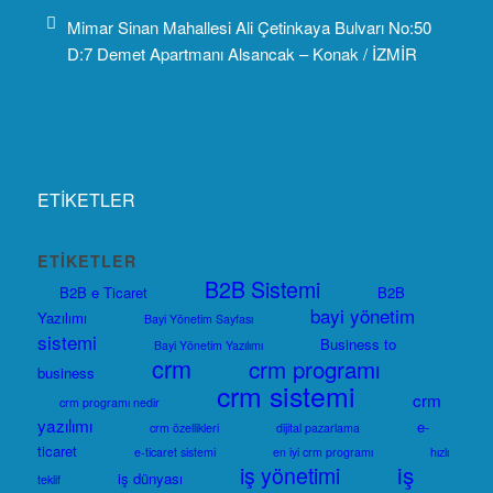
Mimar Sinan Mahallesi Ali Çetinkaya Bulvarı No:50
D:7 Demet Apartmanı Alsancak – Konak / İZMİR
ETİKETLER
ETIKETLER
B2B Sistemi
B2B e Ticaret
B2B
bayi yönetim
Yazılımı
Bayi Yönetim Sayfası
sistemi
Business to
Bayi Yönetim Yazılımı
crm
crm programı
business
crm sistemi
crm
crm programı nedir
yazılımı
e-
crm özellikleri
dijital pazarlama
ticaret
e-ticaret sistemi
en iyi crm programı
hızlı
iş
iş yönetimi
iş dünyası
teklif