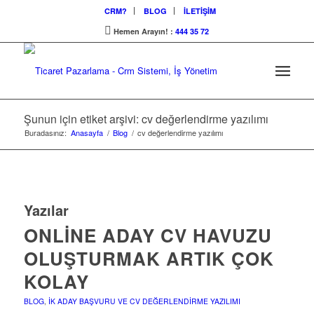
CRM?
BLOG
İLETİŞİM
Hemen Arayın! :
444 35 72
Şunun için etiket arşivi: cv değerlendirme yazılımı
Buradasınız:
Anasayfa
/
Blog
/
cv değerlendirme yazılımı
Yazılar
ONLINE ADAY CV HAVUZU
OLUŞTURMAK ARTIK ÇOK
KOLAY
BLOG
,
İK ADAY BAŞVURU VE CV DEĞERLENDIRME YAZILIMI