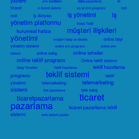
yazılımı
e-
crm özellikleri
dijital pazarlama
ticaret
e-ticaret sistemi
en iyi crm programı
hızlı
iş
iş yönetimi
iş dünyası
teklif
yönetim platformu
Kolay Teklif
müşteri ilişkileri
kurumsal hafıza
yönetimi
online bayi
müşteri talep ve destek
yönetim sistemi
online crm programı
online crm
online tahsilat
online satış
sistemi
online teklif programı
Online teklif sistemi
teklif hazırlama
Satış Yönetimi
Teklif Hazırlama
teklif sistemi
programı
teklif
telemarketing
yönetimi
telemarketing
sistemi
tele satış
tele pazarlama
ticaret
ticaretpazarlama
pazarlama
ticaret pazarlama teklif
sistemi
web tabanlı yazılım