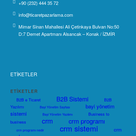
+90 (232) 444 35 72
info@ticaretpazarlama.com
Mimar Sinan Mahallesi Ali Çetinkaya Bulvarı No:50
D:7 Demet Apartmanı Alsancak – Konak / İZMİR
ETİKETLER
ETIKETLER
B2B Sistemi
B2B e Ticaret
B2B
bayi yönetim
Yazılımı
Bayi Yönetim Sayfası
sistemi
Business to
Bayi Yönetim Yazılımı
crm
crm programı
business
crm sistemi
crm
crm programı nedir