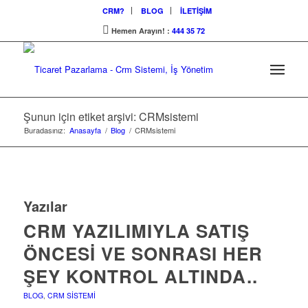
CRM?
BLOG
İLETİŞİM
Hemen Arayın! :
444 35 72
Şunun için etiket arşivi: CRMsistemi
Buradasınız:
Anasayfa
/
Blog
/
CRMsistemi
Yazılar
CRM YAZILIMIYLA SATIŞ
ÖNCESI VE SONRASI HER
ŞEY KONTROL ALTINDA..
BLOG
,
CRM SISTEMI