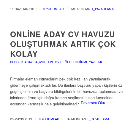
/
/
11 HAZIRAN 2019
0 YORUMLAR
TARAFINDAN
T_PAZARLAMA
ONLINE ADAY CV HAVUZU
OLUŞTURMAK ARTIK ÇOK
KOLAY
BLOG
,
İK ADAY BAŞVURU VE CV DEĞERLENDIRME YAZILIMI
Firmalar eleman ihtiyaçlarını pek çok kez ilan yayınlayarak
gidermeye çalışmaktadırlar. Bu ilanlara başvuru yapan kişilerin öz
geçmişlerinin ve başvuru bildirgelerinin bir havuzda toplanması ve
içlerinden firma için doğru kararın seçilmesi insan kaynakları
Devamını Oku
açısından karmaşık hale gelebilmektedir.
/
/
28 MAYIS 2019
0 YORUMLAR
TARAFINDAN
T_PAZARLAMA