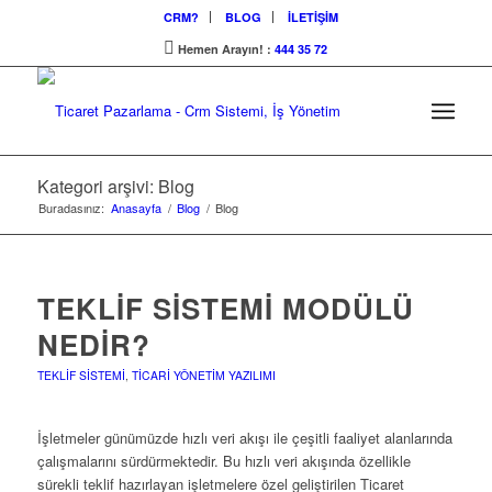
CRM?
BLOG
İLETİŞİM
Hemen Arayın! :
444 35 72
Kategori arşivi: Blog
Buradasınız:
Anasayfa
/
Blog
/
Blog
TEKLIF SISTEMI MODÜLÜ
NEDIR?
TEKLIF SISTEMI
,
TICARI YÖNETIM YAZILIMI
İşletmeler günümüzde hızlı veri akışı ile çeşitli faaliyet alanlarında
çalışmalarını sürdürmektedir. Bu hızlı veri akışında özellikle
sürekli teklif hazırlayan işletmelere özel geliştirilen Ticaret