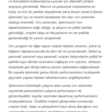
ve hizmetlerini kullanıcılarına sunmak için alternatif yöntem
arayışına girmektedir. Mevcut ve potansiyel müşterilerine en
kolay ve hızlı bir şekilde ulaşabilmek adına birçok kanalı kullanan
işletmeler için en önemli kanallardan biri olan crm sistemleri
oldukça önemlidir. Crm sistemleri, işletmenizin tüm
departmanlarının bağlı olduğu, iş akışının en şeffaf şekilde
göründüğü, müşteri talep ve ihtiyaçlarının en net şekilde
gözlemlendiği bir yazılım programıdır.
Crm programı bir diğer adıyla müşteri ilişkileri yönetimi, şirket içi
bilgilerin depolanmasında da etkin bir rol oynamaktadır. Şirket içi
personel/ personel veya personel/ müşteri iletişimlerinin şeffaf bir
şekilde kayıt altında tutulmasını sağlayan crm yazılımı, ilerleyen
süreçlerde geri dönüp bakma şansını işletmelere sağlamaktadır.
Bu sayede işletmeler geriye dönük performanslarını inceleyerek
geçmişte yapılan hataları tekrarlanmasını engelleyecektir.
İşletmenize bütünleşik çalışma alanı sunan crm sistemleri
sayesinde personelinizin çalışma performansını da
gözlemleyebilir, kayıtlar üzerinden departman performanslarını
inceleyebilirsiniz. Özellikle müşteri görüşmeleri sonrasında
müşteri istek, talep ve şikayetlerini kayıt altına alacağınız crm
yazılımında müşterilerinize ait bilgilerin saklanması ileri