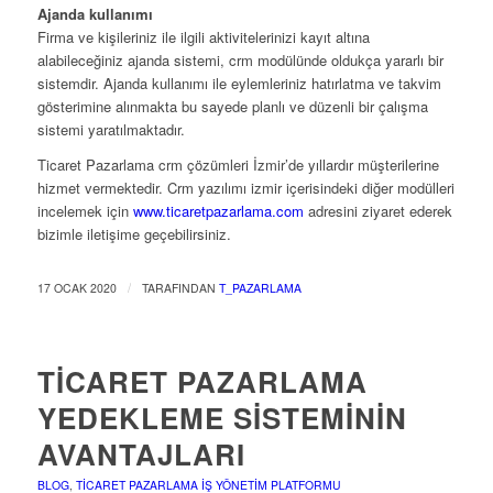
Ajanda kullanımı
Firma ve kişileriniz ile ilgili aktivitelerinizi kayıt altına
alabileceğiniz ajanda sistemi, crm modülünde oldukça yararlı bir
sistemdir. Ajanda kullanımı ile eylemleriniz hatırlatma ve takvim
gösterimine alınmakta bu sayede planlı ve düzenli bir çalışma
sistemi yaratılmaktadır.
Ticaret Pazarlama crm çözümleri İzmir’de yıllardır müşterilerine
hizmet vermektedir. Crm yazılımı izmir içerisindeki diğer modülleri
incelemek için
www.ticaretpazarlama.com
adresini ziyaret ederek
bizimle iletişime geçebilirsiniz.
/
17 OCAK 2020
TARAFINDAN
T_PAZARLAMA
TICARET PAZARLAMA
YEDEKLEME SISTEMININ
AVANTAJLARI
BLOG
,
TICARET PAZARLAMA İŞ YÖNETIM PLATFORMU