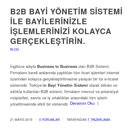
B2B BAYI YÖNETIM SISTEMI
İLE BAYILERINIZLE
İŞLEMLERINIZI KOLAYCA
GERÇEKLEŞTIRIN.
BLOG
İngilizce adıyla
Business to Business
olan B2B Sistemi,
Firmaların kendi aralarında yaptıkları tüm ticari işlemleri internet
üzerinden kolayca gerçekleştirilmesine yarayan bir tür e-ticaret
sistemidir. Türkiye’de
Bayi Yönetim Sistemi
olarak bilinen ve
sıklıkla kullanılan B2B sistemi, firmaların mevcut ve potansiyel
müşterileri, servis ve iş ortaklıkları arasındaki tüm işlerin
Devamını Oku
yönetilmesinde etkili bir sistemdir.
/
/
21 MAYIS 2019
0 YORUMLAR
TARAFINDAN
T_PAZARLAMA