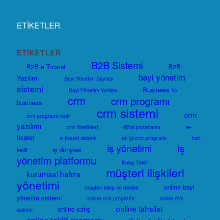
ETİKETLER
ETIKETLER
B2B Sistemi
B2B e Ticaret
B2B
bayi yönetim
Yazılımı
Bayi Yönetim Sayfası
sistemi
Business to
Bayi Yönetim Yazılımı
crm
crm programı
business
crm sistemi
crm
crm programı nedir
yazılımı
e-
crm özellikleri
dijital pazarlama
ticaret
e-ticaret sistemi
en iyi crm programı
hızlı
iş
iş yönetimi
iş dünyası
teklif
yönetim platformu
Kolay Teklif
müşteri ilişkileri
kurumsal hafıza
yönetimi
online bayi
müşteri talep ve destek
yönetim sistemi
online crm programı
online crm
online tahsilat
online satış
sistemi
online teklif programı