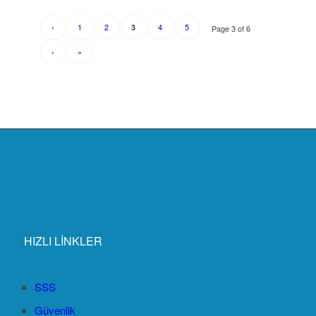
‹
1
2
4
5
3
Page 3 of 6
›
»
HIZLI LİNKLER
SSS
Güvenlik