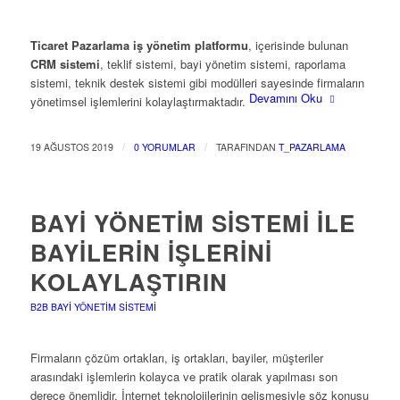
Ticaret Pazarlama iş yönetim platformu
, içerisinde bulunan
CRM sistemi
, teklif sistemi, bayi yönetim sistemi, raporlama
sistemi, teknik destek sistemi gibi modülleri sayesinde firmaların
Devamını Oku
yönetimsel işlemlerini kolaylaştırmaktadır.
/
/
19 AĞUSTOS 2019
0 YORUMLAR
TARAFINDAN
T_PAZARLAMA
BAYI YÖNETIM SISTEMI İLE
BAYILERIN İŞLERINI
KOLAYLAŞTIRIN
B2B BAYI YÖNETIM SISTEMI
Firmaların çözüm ortakları, iş ortakları, bayiler, müşteriler
arasındaki işlemlerin kolayca ve pratik olarak yapılması son
derece önemlidir. İnternet teknolojilerinin gelişmesiyle söz konusu