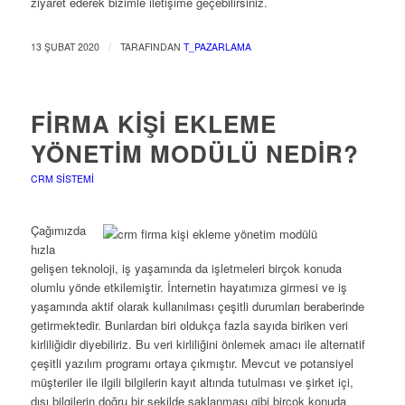
ziyaret ederek bizimle iletişime geçebilirsiniz.
/
13 ŞUBAT 2020
TARAFINDAN
T_PAZARLAMA
FIRMA KIŞI EKLEME
YÖNETIM MODÜLÜ NEDIR?
CRM SISTEMI
Çağımızda
hızla
gelişen teknoloji, iş yaşamında da işletmeleri birçok konuda
olumlu yönde etkilemiştir. İnternetin hayatımıza girmesi ve iş
yaşamında aktif olarak kullanılması çeşitli durumları beraberinde
getirmektedir. Bunlardan biri oldukça fazla sayıda biriken veri
kirliliğidir diyebiliriz. Bu veri kirliliğini önlemek amacı ile alternatif
çeşitli yazılım programı ortaya çıkmıştır. Mevcut ve potansiyel
müşteriler ile ilgili bilgilerin kayıt altında tutulması ve şirket içi,
dışı bilgilerin doğru bir şekilde saklanması gibi birçok konuda