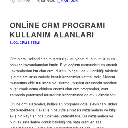
/
6 ŞUBAT 2020
TARAFINDAN
T_PAZARLAMA
ONLINE CRM PROGRAMI
KULLANIM ALANLARI
BLOG
,
CRM SISTEMI
Crm olarak adlandırılan müşteri ilişkileri yönetimi günümüzün en
popüler kavramlarından biridir. Bilgi çağının içerisindeki en önemli
kavramlardan biri olan crm, düzenli bir şekilde kullanıldığı takdirde
işletmelere uzun vadede büyük kazanımlar katmaktadır. Mevcut
müşterinin elde tutulması ve işletme- müşteri arasındaki sadakati
oluşturmak adına oldukça önemli olan crm programları, aynı
zamanda potansiyel müşterinin kazanımında da etkili olmaktadır.
Online crm sistemleri, kullanılan programa göre işleyiş farklılıkları
göstermektedir. Fakat işin özünde şirket içi yazışmaların ve bilgi
akışının kayıt altında tutulması yatmaktadır. Bu yazışmalara ve
bilgi akışına ileriye dönük bakıldığında hata oranı en aza
indirilmektedir. Online crm programları işleyişinde iki farklı