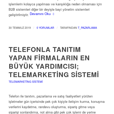
işlemlerin kolayca yapılması ve karışıklığa neden olmaması için
B2B sistemleri diğer bir deyişle bayi yönetim sistemleri
Devamını Oku
geliştirilmiştir.
/
/
30 TEMMUZ 2019
0 YORUMLAR
TARAFINDAN
T_PAZARLAMA
TELEFONLA TANITIM
YAPAN FIRMALARIN EN
BÜYÜK YARDIMCISI;
TELEMARKETING SISTEMI
TELEMARKETING SISTEMI
Telefon ile tanıtım, pazarlama ve satış faaliyetleri yürüten
işletmeler gün içerisinde pek çok kişiyle iletişim kurma, konuşma
verilerini kaydetme, randevu oluşturma, sipariş gitme veya
siparişi sonlandırma, not alma gibi pek çok işlemi de yerine