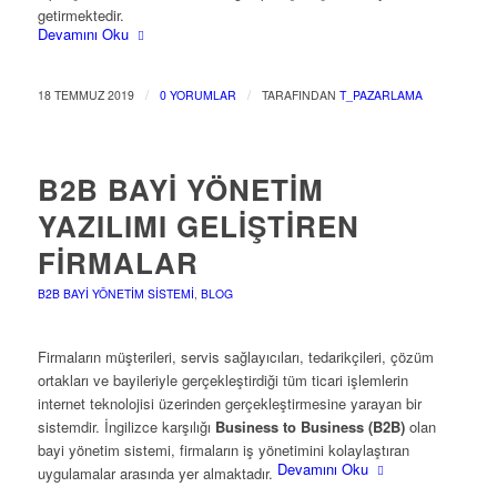
getirmektedir.
Devamını Oku
/
/
18 TEMMUZ 2019
0 YORUMLAR
TARAFINDAN
T_PAZARLAMA
B2B BAYI YÖNETIM
YAZILIMI GELIŞTIREN
FIRMALAR
B2B BAYI YÖNETIM SISTEMI
,
BLOG
Firmaların müşterileri, servis sağlayıcıları, tedarikçileri, çözüm
ortakları ve bayileriyle gerçekleştirdiği tüm ticari işlemlerin
internet teknolojisi üzerinden gerçekleştirmesine yarayan bir
sistemdir. İngilizce karşılığı
Business to Business (B2B)
olan
bayi yönetim sistemi, firmaların iş yönetimini kolaylaştıran
Devamını Oku
uygulamalar arasında yer almaktadır.